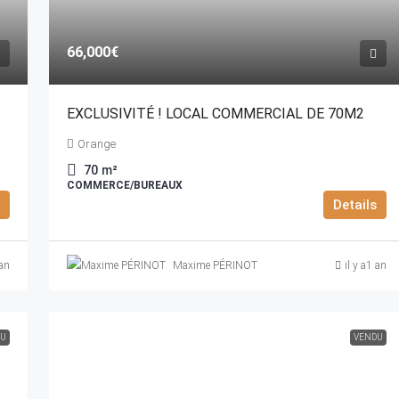
66,000€
EXCLUSIVITÉ ! LOCAL COMMERCIAL DE 70M2
Orange
70
m²
COMMERCE/BUREAUX
Details
 an
Maxime PÉRINOT
il y a1 an
U
VENDU