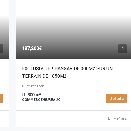
187,200€
EXCLUSIVITÉ ! HANGAR DE 300M2 SUR UN
TERRAIN DE 1850M2
Courthézon
300
m²
Details
COMMERCE/BUREAUX
il y a4 ans