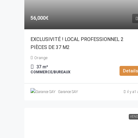
56,000€
EXCLUSIVITÉ ! LOCAL PROFESSIONNEL 2
PIÈCES DE 37 M2
Orange
37
m²
Details
COMMERCE/BUREAUX
Garance SAY
il y a1
VEND