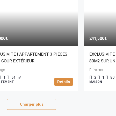
000€
241,500€
USIVITÉ ! APPARTEMENT 3 PIÈCES
EXCLUSIVITÉ 
 COUR EXTÉRIEUR
80M2 SUR UN
nge
Piolenc
1
51
m²
2
1
80
Details
RTEMENT
MAISON
Charger plus