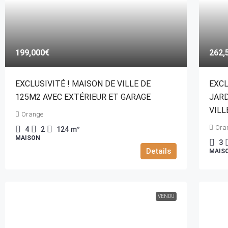
199,000€
262,
EXCLUSIVITÉ ! MAISON DE VILLE DE
EXCL
125M2 AVEC EXTÉRIEUR ET GARAGE
JARD
VILL
Orange
Ora
4
2
124
m²
MAISON
3
Details
MAIS
VENDU