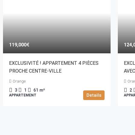
119,000€
124,
EXCLUSIVITÉ ! APPARTEMENT 4 PIÈCES
EXCL
PROCHE CENTRE-VILLE
AVEC
Orange
Ora
3
1
61
m²
2
Details
APPARTEMENT
APPA