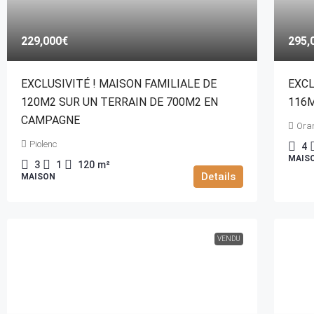
229,000€
295,
EXCLUSIVITÉ ! MAISON FAMILIALE DE
EXCL
120M2 SUR UN TERRAIN DE 700M2 EN
116M
CAMPAGNE
Ora
Piolenc
4
MAIS
3
1
120
m²
Details
MAISON
VENDU