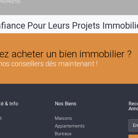
PROPRIÉTÉS
nfiance Pour Leurs Projets Immobilie
ez acheter un bien immobilier ?
nos conseillers dès maintenant !
té & Info
Nos Biens
Rece
Ann
é
Maisons
Appartements
Bureaux