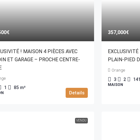
500€
357,000€
USIVITÉ ! MAISON 4 PIÈCES AVEC
EXCLUSIVITÉ 
IN ET GARAGE – PROCHE CENTRE-
PLAIN-PIED D
E
Orange
nge
3
2
14
MAISON
1
85
m²
Details
ON
VENDU