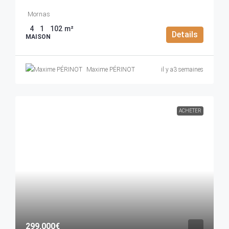
Mornas
4
1
102
m²
Details
MAISON
Maxime PÉRINOT
il y a3 semaines
ACHETER
299,000€