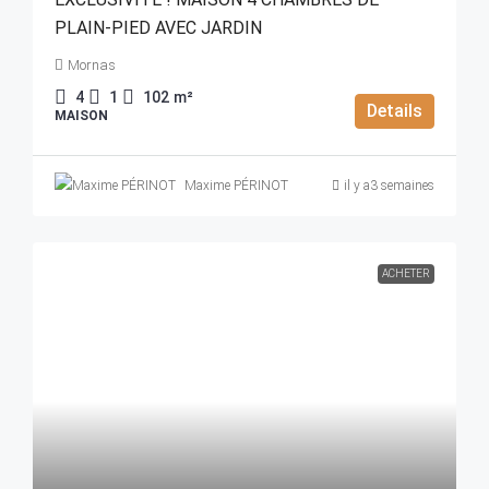
PLAIN-PIED AVEC JARDIN
Mornas
4
1
102
m²
Details
MAISON
Maxime PÉRINOT
il y a3 semaines
ACHETER