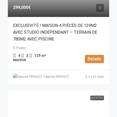
299,000€
EXCLUSIVITÉ ! MAISON 4 PIÈCES DE 129M2
AVEC STUDIO INDÉPENDANT – TERRAIN DE
780M2 AVEC PISCINE
Piolenc
4
2
129
m²
Details
MAISON
Maxime PÉRINOT
il y a1 mois
ACHETER