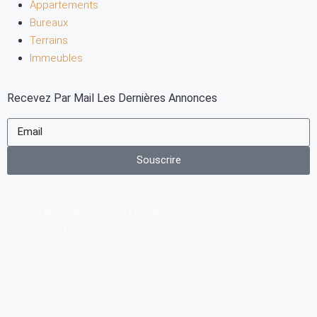
Appartements
Bureaux
Terrains
Immeubles
Recevez Par Mail Les Dernières Annonces
Souscrire
© 2021
L’atelier des Chasseurs Immobilier
– Agence Immobilière à Orange
Site by
Studio Trentieme
.