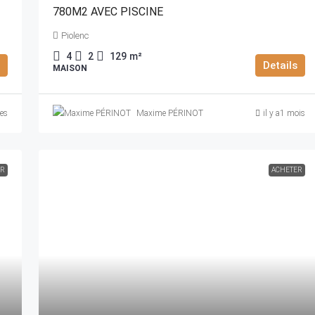
780M2 AVEC PISCINE
Piolenc
4
2
129
m²
Details
MAISON
nes
Maxime PÉRINOT
il y a1 mois
ER
ACHETER