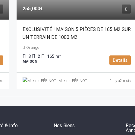
255,000€
EXCLUSIVITÉ ! MAISON 5 PIÈCES DE 165 M2 SUR
UN TERRAIN DE 1000 M2
Orange
3
2
165
m²
Details
MAISON
ois
Maxime PÉRINOT
il y a2 mois
té & Info
Nos Biens
Rece
Ann