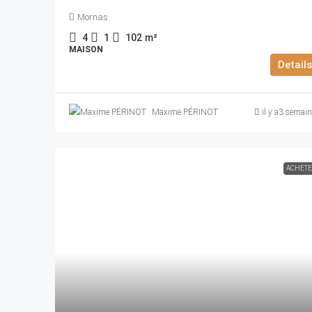
Mornas
4
1
102
m²
MAISON
Details
Maxime PÉRINOT
il y a3 semai
ACHET