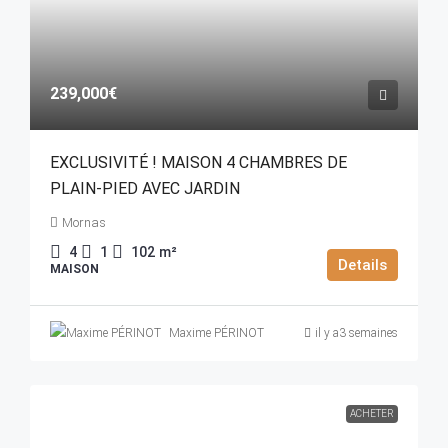
239,000€
EXCLUSIVITÉ ! MAISON 4 CHAMBRES DE
PLAIN-PIED AVEC JARDIN
Mornas
4
1
102
m²
Details
MAISON
Maxime PÉRINOT
il y a3 semaines
ACHETER