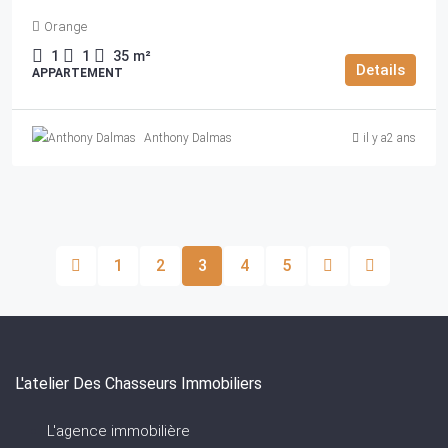
Orange
1
1
35
m²
Details
APPARTEMENT
Anthony Dalmas
il y a2 ans
1
2
3
4
5
L'atelier Des Chasseurs Immobiliers
L'agence immobilière