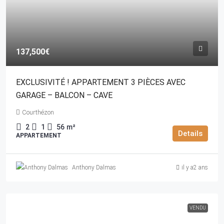
137,500€
EXCLUSIVITÉ ! APPARTEMENT 3 PIÈCES AVEC
GARAGE – BALCON – CAVE
Courthézon
2
1
56
m²
Details
APPARTEMENT
Anthony Dalmas
il y a2 ans
VENDU