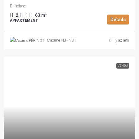
Piolenc
2
1
63
m²
Details
APPARTEMENT
Maxime PÉRINOT
il y a2 ans
VENDU