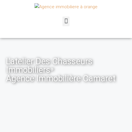
L'atelier Des Chasseurs
Immobiliers
®
Agence Immobilière Camaret